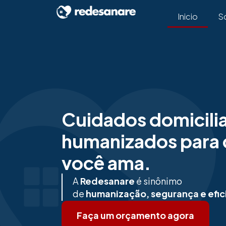
Inicio
S
Cuidados domicili
humanizados para
você ama.
A
Redesanare
é sinônimo
de
humanização, segurança e efic
Faça um orçamento agora