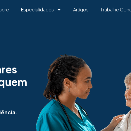
obre
Especialidades
Artigos
Trabalhe Con
ares
 quem
iência.