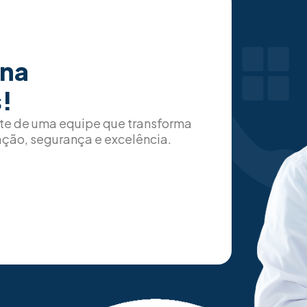
 na
!
rte de uma equipe que transforma
ção, segurança e excelência.