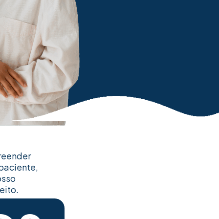
preender
paciente,
osso
eito.
gna e segura.