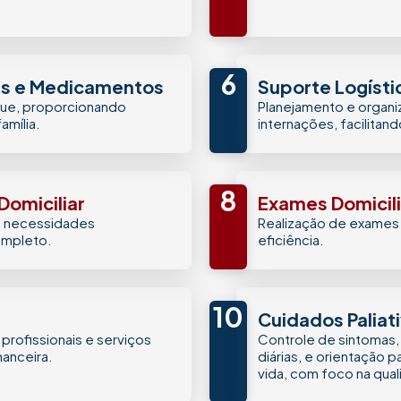
6
is e Medicamentos
Suporte Logísti
que, proporcionando
Planejamento e organ
amília.
internações, facilitand
8
omiciliar​
Exames Domicil
s necessidades
Realização de exames 
ompleto.
eficiência.
10
Cuidados Paliat
profissionais e serviços
Controle de sintomas, 
nanceira.
diárias, e orientação 
vida, com foco na qua