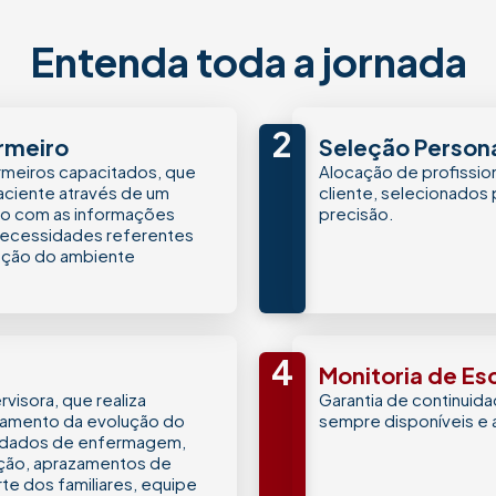
Entenda toda a jornada
2
rmeiro
Seleção Persona
ermeiros capacitados, que
Alocação de profissio
ciente através de um
cliente, selecionados
do com as informações
precisão.
 necessidades referentes
ração do ambiente
4
Monitoria de Es
visora, que realiza
Garantia de continuid
hamento da evolução do
sempre disponíveis e 
cuidados de enfermagem,
ição, aprazamentos de
te dos familiares, equipe