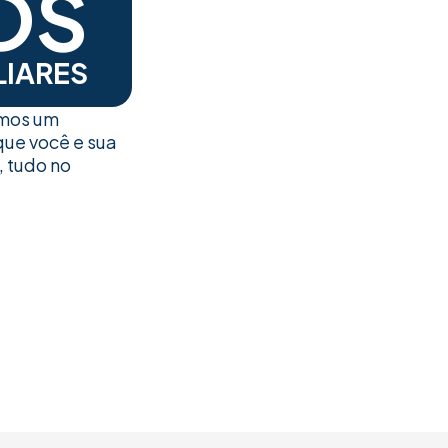
OS
LIARES
emos um
que você e sua
, tudo no