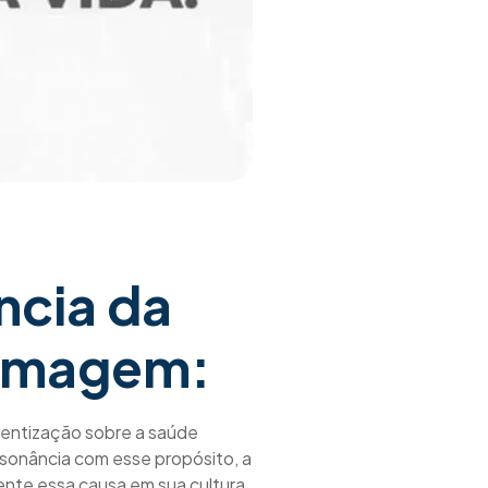
ncia da
 imagem:
entização sobre a saúde
nsonância com esse propósito, a
nte essa causa em sua cultura