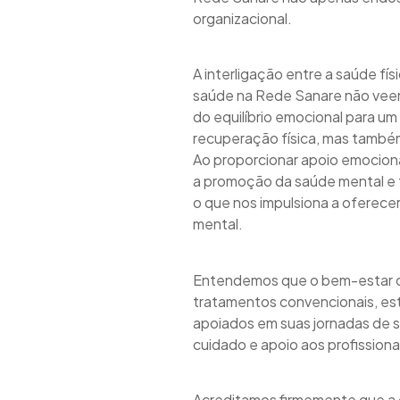
organizacional.
A interligação entre a saúde fí
saúde na Rede Sanare não veem
do equilíbrio emocional para u
recuperação física, mas também
Ao proporcionar apoio emocion
a promoção da saúde mental e 
o que nos impulsiona a oferecer
mental.
Entendemos que o bem-estar col
tratamentos convencionais, e
apoiados em suas jornadas de 
cuidado e apoio aos profission
Acreditamos firmemente que a 