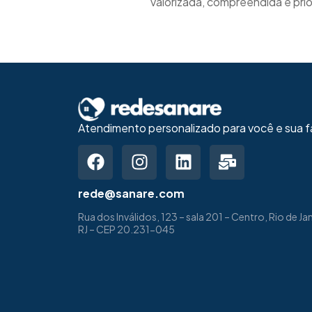
valorizada, compreendida e pri
Atendimento personalizado para você e sua fa
rede@sanare.com
Rua dos Inválidos, 123 – sala 201 – Centro, Rio de Ja
RJ – CEP 20.231-045