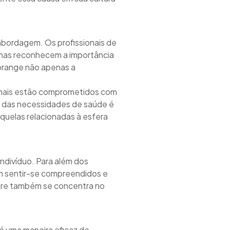
 abordagem. Os profissionais de
 mas reconhecem a importância
abrange não apenas a
ionais estão comprometidos com
e das necessidades de saúde é
aquelas relacionadas à esfera
ndivíduo. Para além dos
 sentir-se compreendidos e
are também se concentra no
é uma maneira eficaz de