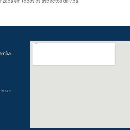
orizada em todos os aspectos da vida.
mília.
neiro –