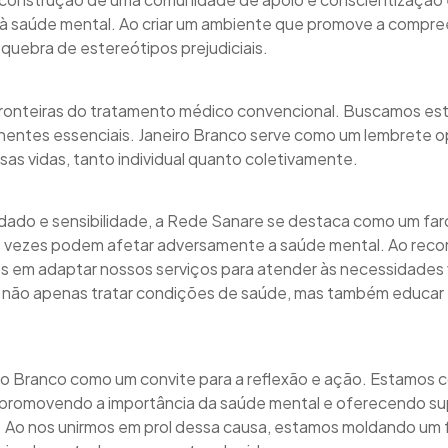
à saúde mental. Ao criar um ambiente que promove a compre
quebra de estereótipos prejudiciais.
fronteiras do tratamento médico convencional. Buscamos e
nentes essenciais. Janeiro Branco serve como um lembrete 
as vidas, tanto individual quanto coletivamente.
idado e sensibilidade, a Rede Sanare se destaca como um f
as vezes podem afetar adversamente a saúde mental. Ao rec
em adaptar nossos serviços para atender às necessidades va
 não apenas tratar condições de saúde, mas também educar e 
ro Branco como um convite para a reflexão e ação. Estamos
 promovendo a importância da saúde mental e oferecendo su
. Ao nos unirmos em prol dessa causa, estamos moldando um 