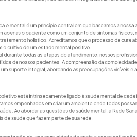
sica e mental é um princípio central em que baseamos a nossa
 apenas o paciente como um conjunto de sintomas físicos,
m tratamento holístico. Acreditamos que o processo de cura 
 o cultivo de um estado mental positivo.
al durante todas as etapas do atendimento, nossos profiss
física de nossos pacientes. A compreensão da complexidad
 um suporte integral, abordando as preocupações visíveis e 
etivo está intrinsecamente ligado à saúde mental de cada i
stamos empenhados em criar um ambiente onde todos possam
saúde. Ao abordar as questões de saúde mental, a Rede San
ais de saúde que fazem parte de sua rede.
construção de uma comunidade de apoio e conscientização 