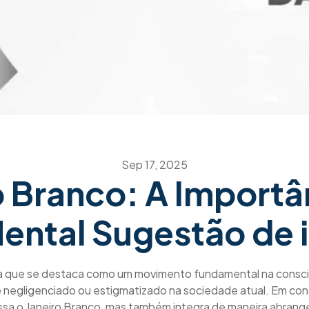
Sep 17, 2025
o Branco: A Importâ
ental Sugestão de
a que se destaca como um movimento fundamental na consci
é negligenciado ou estigmatizado na sociedade atual. Em co
a o Janeiro Branco, mas também integra de maneira abrange